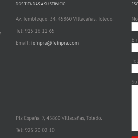
DOS TIENDAS A SU SERVICIO
ESC
Av. Tembleque, 34, 45860 Villacañas, Toledo.
No
Tel: 925 16 11 65
e
E-
Email:
feinpra@feinpra.com
Te
Su
Plz España, 7, 45860 Villacañas, Toledo.
Tel: 925 20 02 10