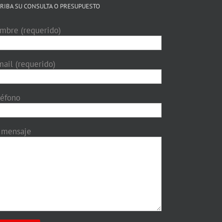
RIBA SU CONSULTA O PRESUPUESTO
mbre (requerido)
mail (requerido)
léfono
 mensaje