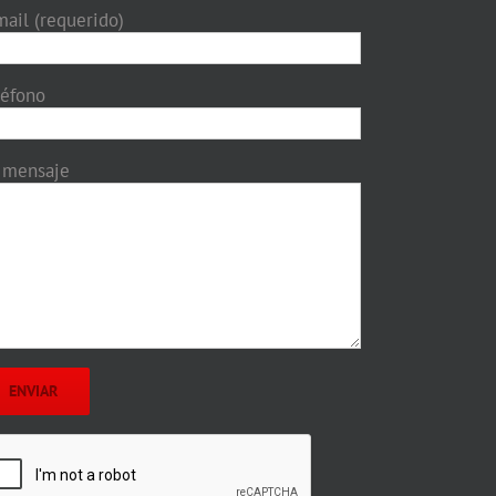
mail (requerido)
léfono
 mensaje