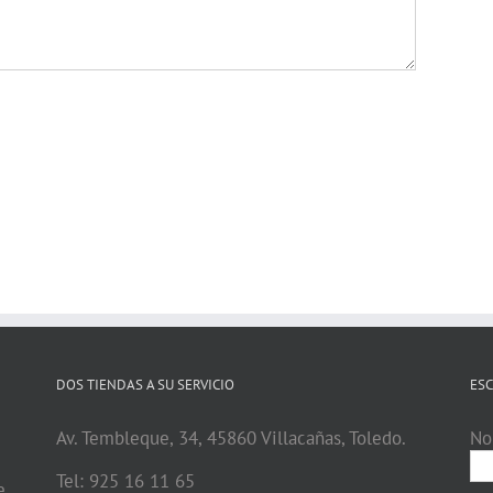
DOS TIENDAS A SU SERVICIO
ESC
Av. Tembleque, 34, 45860 Villacañas, Toledo.
No
Tel: 925 16 11 65
e