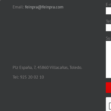
E-
Email:
feinpra@feinpra.com
Te
Su
Plz España, 7, 45860 Villacañas, Toledo.
Tel: 925 20 02 10