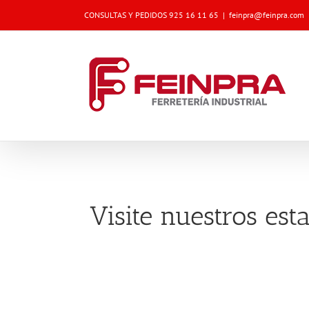
Skip
CONSULTAS Y PEDIDOS 925 16 11 65
|
feinpra@feinpra.com
to
content
Visite nuestros est