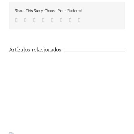
Share This Story, Choose Your Platform!
Facebook
Twitter
LinkedIn
Reddit
Tumblr
Pinterest
Vk
Email
Artículos relacionados