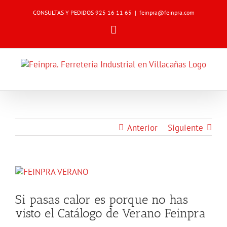
Skip
CONSULTAS Y PEDIDOS 925 16 11 65
|
feinpra@feinpra.com
to
content
Email
Anterior
Siguiente
Ver
imagen
más
Si pasas calor es porque no has
grande
visto el Catálogo de Verano Feinpra