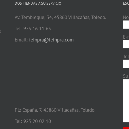
DOS TIENDAS A SU SERVICIO
ESC
Av. Tembleque, 34, 45860 Villacañas, Toledo.
No
Tel: 925 16 11 65
e
E-
Email:
feinpra@feinpra.com
Te
Su
Plz España, 7, 45860 Villacañas, Toledo.
Tel: 925 20 02 10