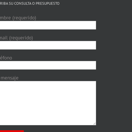
RIBA SU CONSULTA O PRESUPUESTO
mbre (requerido)
mail (requerido)
léfono
 mensaje