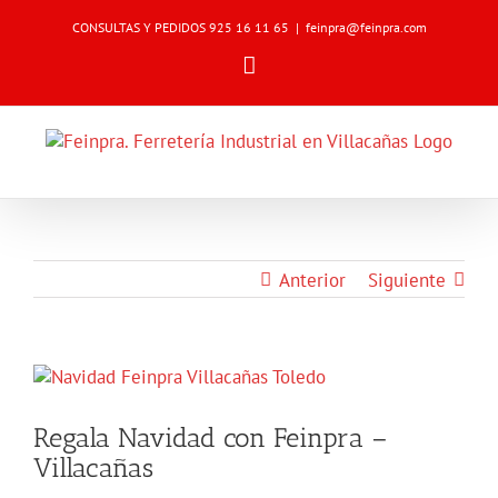
Skip
CONSULTAS Y PEDIDOS 925 16 11 65
|
feinpra@feinpra.com
to
content
Email
Anterior
Siguiente
Ver
imagen
más
Regala Navidad con Feinpra –
grande
Villacañas