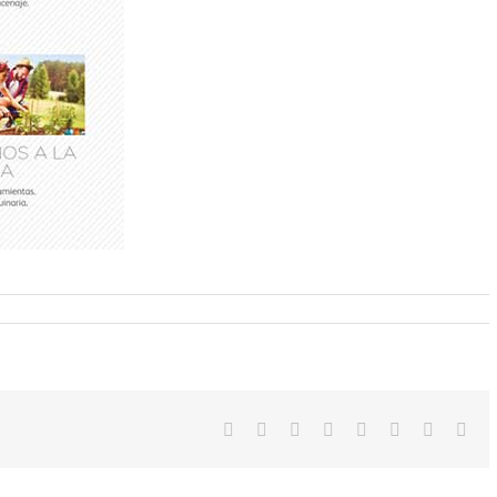
Facebook
Twitter
LinkedIn
Reddit
Tumblr
Pinterest
Vk
Ema