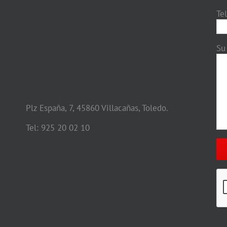
Te
Su
Plz España, 7, 45860 Villacañas, Toledo.
Tel: 925 20 02 10