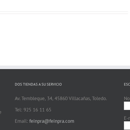
DOS TIENDAS A SU SERVICIO
ESC
Av. Tembleque, 34, 45860 Villacañas, Toledo.
No
Tel: 925 16 11 65
e
E-
Email:
feinpra@feinpra.com