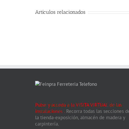
Artículos relacionados
Pulse y acceda a la VISITA VIRTUAL de las
instalaciones
.
Recorra todas las secciones d
la tienda-exposición, almacén de madera y
carpintería.