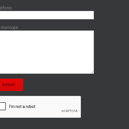
léfono
 mensaje