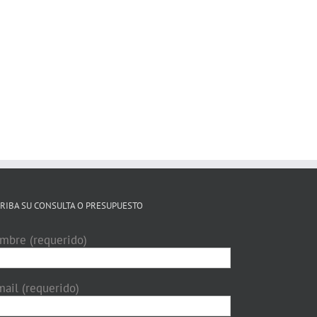
RIBA SU CONSULTA O PRESUPUESTO
mbre (requerido)
mail (requerido)