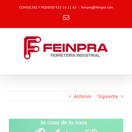
Skip
CONSULTAS Y PEDIDOS 925 16 11 65
|
feinpra@feinpra.com
to
content
Email
Anterior
Siguiente
Ver
imagen