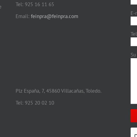
Tel: 925 16 11 65
e
E-
Email:
feinpra@feinpra.com
Te
Su
Plz España, 7, 45860 Villacañas, Toledo.
Tel: 925 20 02 10