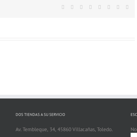
Facebook
Twitter
LinkedIn
Reddit
Tumblr
Pinterest
Vk
Ema
DOS TIENDAS A SU SERVICIO
ESC
Av. Tembleque, 34, 45860 Villacañas, Toledo.
No