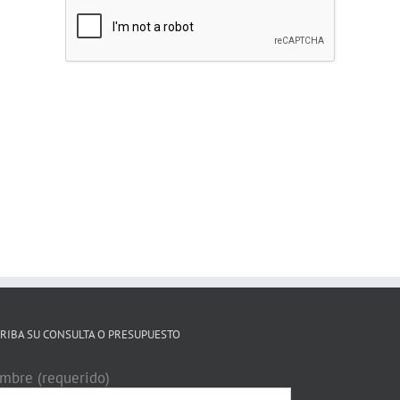
il
RIBA SU CONSULTA O PRESUPUESTO
mbre (requerido)