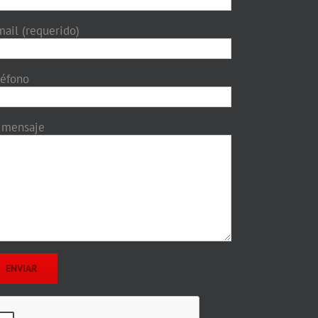
mail (requerido)
léfono
 mensaje