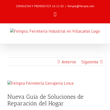
Skip
CONSULTAS Y PEDIDOS 925 16 11 65
|
feinpra@feinpra.com
to
content
Email
Anterior
Siguiente
Ver
imagen
más
Nueva Guía de Soluciones de
grande
Reparación del Hogar