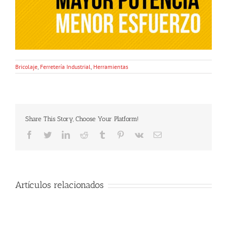
Bricolaje
,
Ferretería Industrial
,
Herramientas
Share This Story, Choose Your Platform!
Facebook
Twitter
LinkedIn
Reddit
Tumblr
Pinterest
Vk
Email
Artículos relacionados