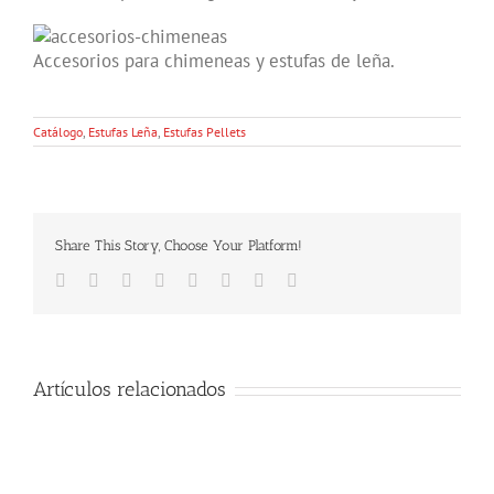
Accesorios para chimeneas y estufas de leña.
Catálogo
,
Estufas Leña
,
Estufas Pellets
Share This Story, Choose Your Platform!
Facebook
Twitter
LinkedIn
Reddit
Tumblr
Pinterest
Vk
Email
Artículos relacionados