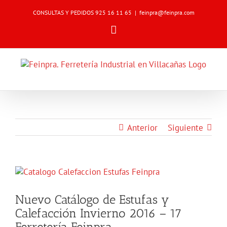
Skip
CONSULTAS Y PEDIDOS 925 16 11 65
|
feinpra@feinpra.com
to
content
Email
Anterior
Siguiente
Ver
imagen
más
Nuevo Catálogo de Estufas y
grande
Calefacción Invierno 2016 – 17
Ferretería Feinpra