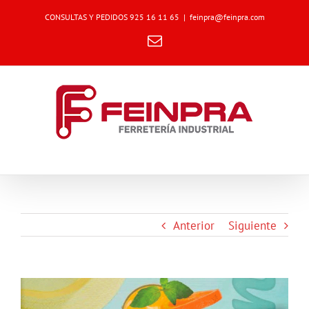
Skip
CONSULTAS Y PEDIDOS 925 16 11 65
|
feinpra@feinpra.com
to
content
Email
Anterior
Siguiente
Ver
imagen