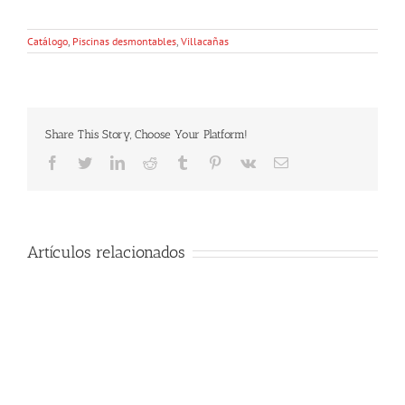
Catálogo
,
Piscinas desmontables
,
Villacañas
Share This Story, Choose Your Platform!
Facebook
Twitter
LinkedIn
Reddit
Tumblr
Pinterest
Vk
Email
Artículos relacionados